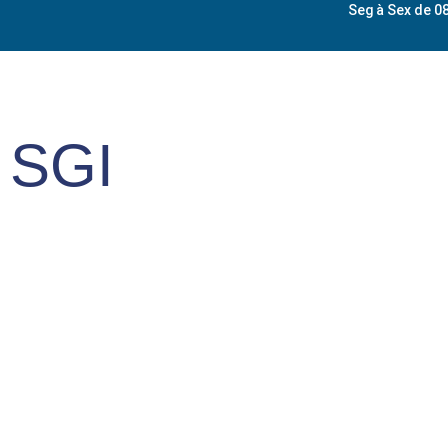
Seg à Sex de 0
Pular
para
o
conteúdo
SGI